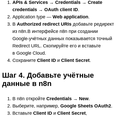
APIs & Services → Credentials → Create
credentials → OAuth client ID
.
Application type —
Web application
.
В
Authorized redirect URIs
добавьте редирект
из n8n.В интерфейсе n8n при создании
Google-учётных данных показывается точный
Redirect URL. Скопируйте его и вставьте
в Google Cloud.
Сохраните
Client ID
и
Client Secret
.
Шаг 4. Добавьте учётные
данные в n8n
В n8n откройте
Credentials → New
.
Выберите, например,
Google Sheets OAuth2
.
Вставьте
Client ID
и
Client Secret
,