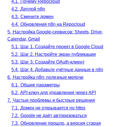
4.1.
Почему Repocloud
4.2.
Деплой n8n
4.3.
Смените домен
4.4.
Обновления n8n на Repocloud
5.
Настройка Google-сервисов: Sheets, Drive,
Calendar, Gmail
5.1.
Шаг 1. Создайте проект в Google Cloud
5.2.
Шаг 2. Настройте экран публикации
5.3.
Шаг 3. Создайте OAuth-клиент
5.4.
Шаг 4. Добавьте учётные данные в n8n
6.
Настройка n8n: полезные мелочи
6.1.
Общие параметры
6.2.
API-ключ для управления через API
7.
Частые проблемы и быстрые решения
7.1.
Домен не открывается по https
7.2.
Google не даёт авторизоваться
7.3.
Обновление прошло, а версия старая