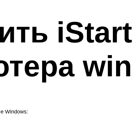
ить iStart
ютера wi
ле Windows: