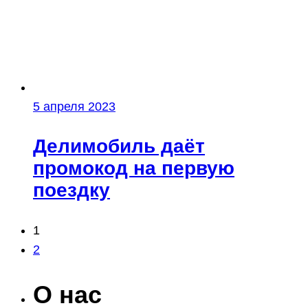
5 апреля 2023
Делимобиль даёт
промокод на первую
поездку
Навигация
1
2
по
записям
О нас